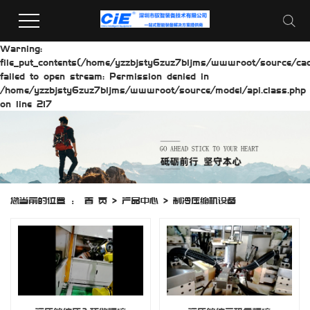
Warning:
file_put_contents(/home/yzzbjsty6zuz7bljms/wwwroot/source/cach
failed to open stream: Permission denied in
/home/yzzbjsty6zuz7bljms/wwwroot/source/model/api.class.php
on line 217
您当前的位置 ：
首 页
>
产品中心
>
制冷压缩机设备