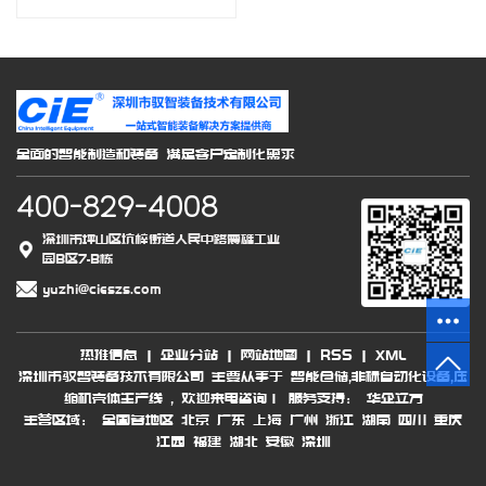
全面的智能制造和装备 满足客户定制化需求
400-829-4008
深圳市坪山区坑梓街道人民中路震雄工业
园B区7-B栋
yuzhi@cieszs.com
热推信息
|
企业分站
|
网站地图
|
RSS
|
XML
深圳市驭智装备技术有限公司 主要从事于
智能仓储
,
非标自动化设备
,
压
缩机壳体生产线
, 欢迎来电咨询！
服务支持：
华企立方
主营区域：
全国各地区
北京
广东
上海
广州
浙江
湖南
四川
重庆
江西
福建
湖北
安徽
深圳