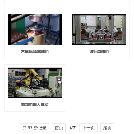
汽车滤清器焊机
集烟罩焊机
机箱机器人焊接
共 97 条记录
首页
1/7
下一页
尾页