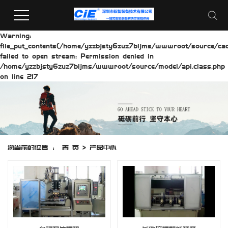
Warning:
file_put_contents(/home/yzzbjsty6zuz7bljms/wwwroot/source/cach
failed to open stream: Permission denied in
/home/yzzbjsty6zuz7bljms/wwwroot/source/model/api.class.php
on line 217
您当前的位置 ：
首 页
>
产品中心