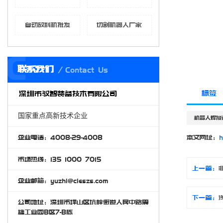
自动放料机批发
切割机器人厂家
C
联系我们
Contact Us
标签
深圳市驭智装备技术有限公司
国家重点高新技术企业
机器人焊接
本文网址：
h
企业电话：4008-29-4008
市场热线：135 1000 7015
上一篇：
企业邮箱：yuzhi@cieszs.com
下一篇：
公司地址：深圳市坪山区坑梓街道人民中路震
雄工业园B区7-B栋