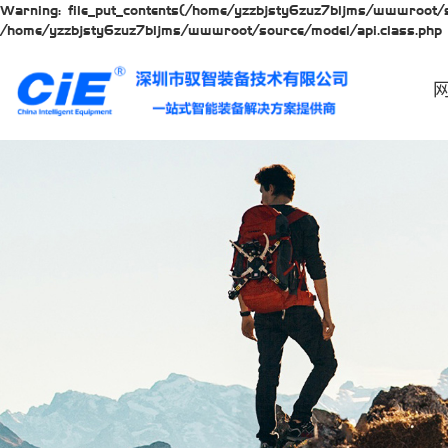
Warning: file_put_contents(/home/yzzbjsty6zuz7bljms/wwwroot/so
/home/yzzbjsty6zuz7bljms/wwwroot/source/model/api.class.php 