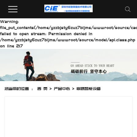
Warning:
file_put_contents(/home/yzzbjsty6zuz7bljms/wwwroot/source/cach
failed to open stream: Permission denied in
/home/yzzbjsty6zuz7bljms/wwwroot/source/model/api.class.php
on line 217
您当前的位置 ：
首 页
>
产品中心
>
非标智能设备