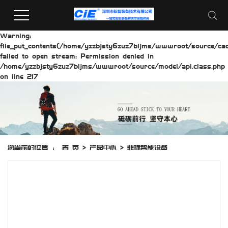
Warning:
file_put_contents(/home/yzzbjsty6zuz7bljms/wwwroot/source/cach
failed to open stream: Permission denied in
/home/yzzbjsty6zuz7bljms/wwwroot/source/model/api.class.php
on line 217
您当前的位置 ：
首 页
>
产品中心
>
非标智能设备