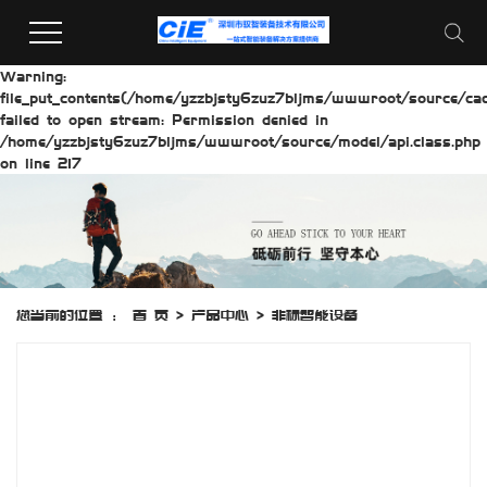
Warning:
file_put_contents(/home/yzzbjsty6zuz7bljms/wwwroot/source/cach
failed to open stream: Permission denied in
/home/yzzbjsty6zuz7bljms/wwwroot/source/model/api.class.php
on line 217
您当前的位置 ：
首 页
>
产品中心
>
非标智能设备