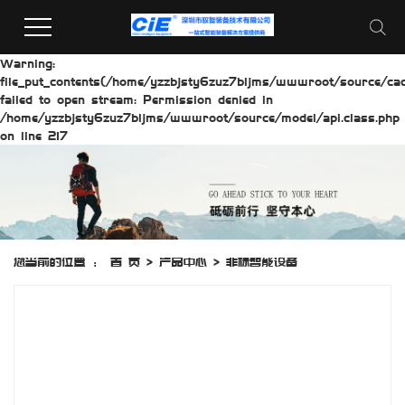
Warning:
file_put_contents(/home/yzzbjsty6zuz7bljms/wwwroot/source/cach
failed to open stream: Permission denied in
/home/yzzbjsty6zuz7bljms/wwwroot/source/model/api.class.php
on line 217
您当前的位置 ：
首 页
>
产品中心
>
非标智能设备